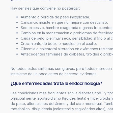
Hay señales que conviene no postergar:
Aumento o pérdida de peso inexplicada.
Cansancio insiste en que no mejore con descanso.
Sed excesivo, hambre exagerada o ganas frecuentes 
Cambios en la menstruación o problemas de fertilidad
Caída de pelo, piel muy seca, sensibilidad al frío o al c
Crecimiento de bocio o nódulos en el cuello.
Glicemia o colesterol alterados en exámenes reciente
Antecedentes familiares de diabetes, tiroides o pro
No todos estos síntomas son graves, pero todos merecen se
instalarse de un poco antes de hacerse evidentes.
¿Qué enfermedades trata la endocrinología?
Las condiciones más frecuentes son la diabetes tipo 1 y tipo
principalmente hipotiroidismo (tiroides lenta) e hipertiroid
de peso, alteraciones del ánimo y del ciclo menstrual. T
metabólico, dislipidemia (colesterol y triglicéridos altos), 