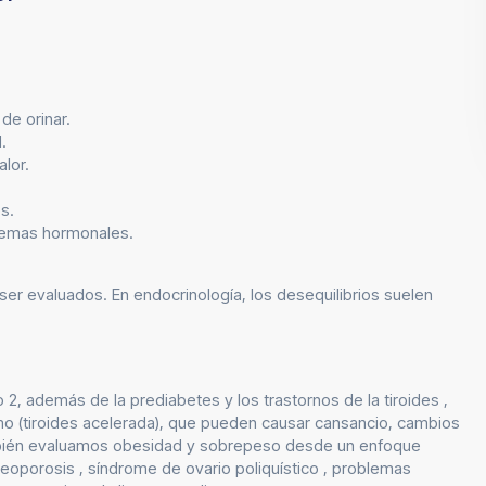
de orinar.
.
alor.
s.
blemas hormonales.
r evaluados. En endocrinología, los desequilibrios suelen
 2, además de la prediabetes y los trastornos de la tiroides ,
ismo (tiroides acelerada), que pueden causar cansancio, cambios
ambién evaluamos obesidad y sobrepeso desde un enfoque
osteoporosis , síndrome de ovario poliquístico , problemas