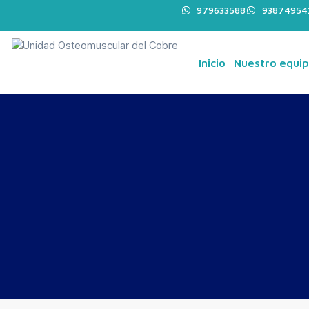
979633588
93874954
Inicio
Nuestro equi