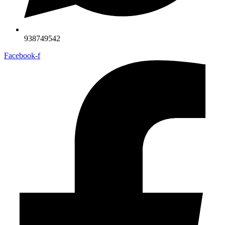
938749542
Facebook-f