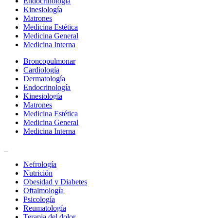
Endocrinología
Kinesiología
Matrones
Medicina Estética
Medicina General
Medicina Interna
Broncopulmonar
Cardiología
Dermatología
Endocrinología
Kinesiología
Matrones
Medicina Estética
Medicina General
Medicina Interna
_
Nefrología
Nutrición
Obesidad y Diabetes
Oftalmología
Psicología
Reumatología
Terapia del dolor