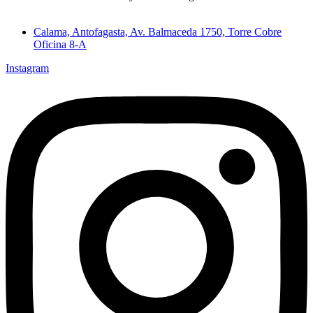
Calama, Antofagasta, Av. Balmaceda 1750, Torre Cobre
Oficina 8-A
Instagram