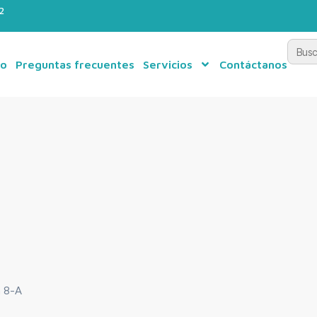
2
Busca
po
Preguntas frecuentes
Servicios
Contáctanos
a 8-A