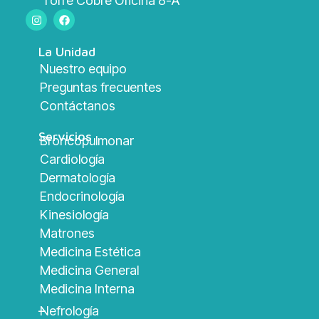
Torre Cobre Oficina 8-A
La Unidad
Nuestro equipo
Preguntas frecuentes
Contáctanos
Servicios
Broncopulmonar
Cardiología
Dermatología
Endocrinología
Kinesiología
Matrones
Medicina Estética
Medicina General
Medicina Interna
_
Nefrología